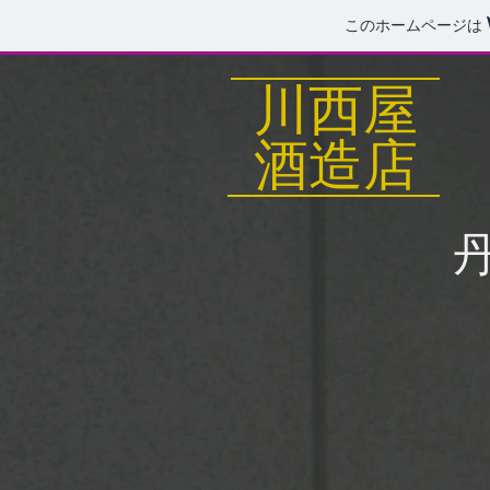
このホームページは
川西屋
​酒造店