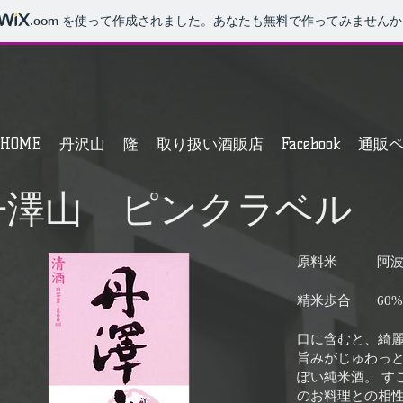
.com
を使って作成されました。あなたも無料で作ってみませんか
HOME
丹沢山
隆
取り扱い酒販店
Facebook
通販
丹澤山 ピンクラベル
原料米
阿
精米歩合
60%
口に含むと、綺
旨みがじゅわっ
ぽい純米酒。 す
のお料理との相