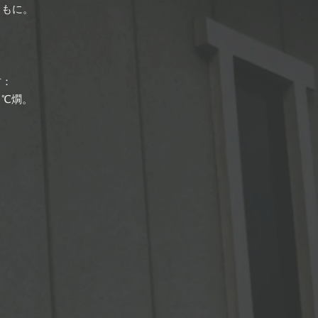
ともに。
方：
５℃燗。