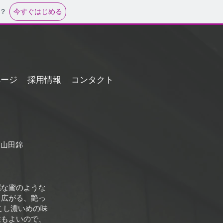
今すぐはじめる
？
ページ
採用情報
コンタクト
波山田錦
麗な蜜のような
と広がる、艶っ
こし濃いめの味
性もよいので、